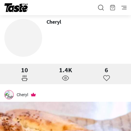
Cheryl
10
1.4K
6
Cheryl