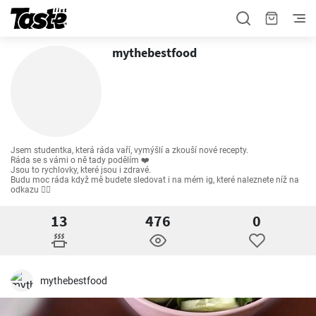
mythebestfood
Jsem studentka, která ráda vaří, vymýšlí a zkouší nové recepty.

Ráda se s vámi o ně tady podělím ❤️

Jsou to rychlovky, které jsou i zdravé.

Budu moc ráda když mě budete sledovat i na mém ig, které naleznete níž na 
odkazu 👇🏻
13
476
0
mythebestfood