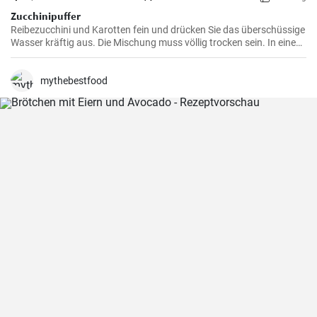
Zucchinipuffer
Reibezucchini und Karotten fein und drücken Sie das überschüssige
Wasser kräftig aus. Die Mischung muss völlig trocken sein. In eine
Schüssel geben wir zu dem Gemüse zwei Eier, Mehl und fein
geschnittenen Schinken. Sie können auch Käse für einen besseren
Geschmack hinzufügen. Salzen Sie vorsichtig und mischen Sie gut.
mythebestfood