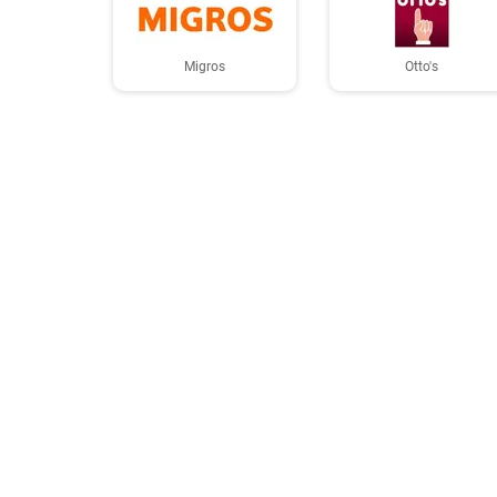
Migros
Otto's