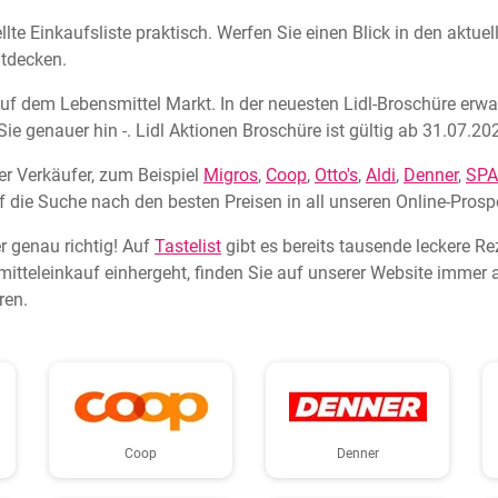
llte Einkaufsliste praktisch. Werfen Sie einen Blick in den aktue
ntdecken.
n auf dem Lebensmittel Markt. In der neuesten Lidl-Broschüre erw
e genauer hin -. Lidl Aktionen Broschüre ist gültig ab 31.07.20
r Verkäufer, zum Beispiel
Migros
,
Coop
,
Otto's
,
Aldi
,
Denner
,
SP
f die Suche nach den besten Preisen in all unseren Online-Prosp
r genau richtig! Auf
Tastelist
gibt es bereits tausende leckere R
tteleinkauf einhergeht, finden Sie auf unserer Website immer a
ren.
Coop
Denner