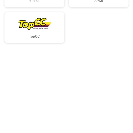
Radikal
SPAR
TopCC