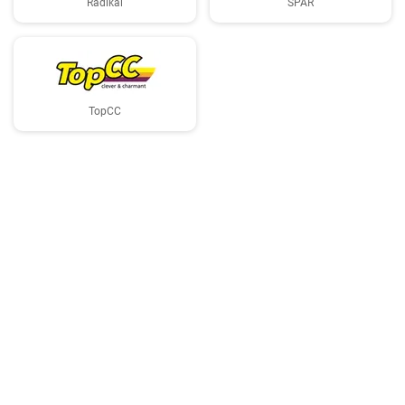
Radikal
SPAR
TopCC