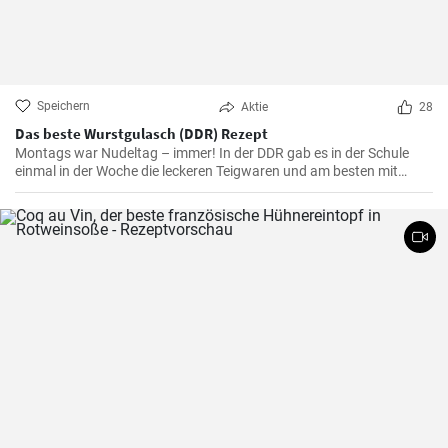
Speichern
Aktie
28
Das beste Wurstgulasch (DDR) Rezept
Montags war Nudeltag – immer! In der DDR gab es in der Schule
einmal in der Woche die leckeren Teigwaren und am besten mit
Wurstgulasch .Das Gulasch mit Paprika und Würstchen ist sehr
sättigend und lecker auch als Familienessen - ausprobieren lohnt .