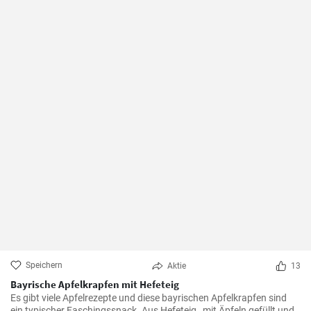
Speichern
Aktie
13
Bayrische Apfelkrapfen mit Hefeteig
Es gibt viele Apfelrezepte und diese bayrischen Apfelkrapfen sind
ein typischer Faschingssnack. Aus Hefeteig , mit Äpfeln gefüllt und