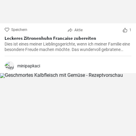
Speichern
Aktie
1
Leckeres Zitronenhuhn Francaise zubereiten
Dies ist eines meiner Lieblingsgerichte, wenn ich meiner Familie eine
besondere Freude machen möchte. Das wundervoll gebratene
Hähnchen, mariniert in cremigem Eierteig und überzogen mit einer
zitronigen Sauce, ist immer wieder beeindruckend. Glauben Sie mir,
wenn Sie dieses schmackhafte Chicken Francaise einmal probiert
minipapkaci
haben, werden Sie es in Ihre Liste der Lieblingsrezepte aufnehmen.