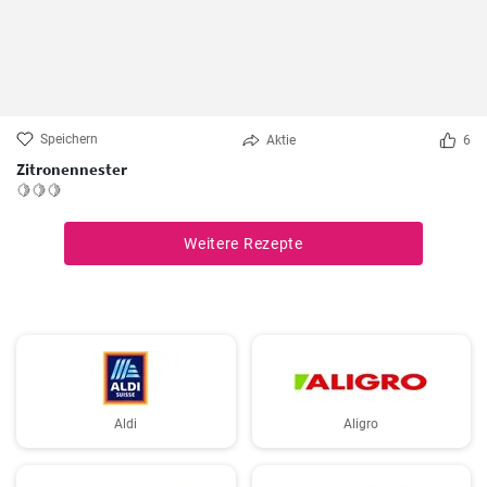
Speichern
Aktie
6
Zitronennester
🍋🍋🍋
Weitere Rezepte
Aldi
Aligro