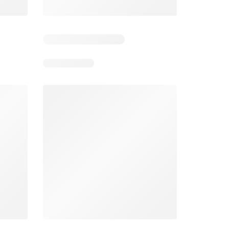
 6
Verbleibende Tage: 6
Verbleibende Tage: 6
Lidl aktionen
Denner aktionen
26
06.08.2026 - 12.08.2026
06.08.2026 - 12.08.2026