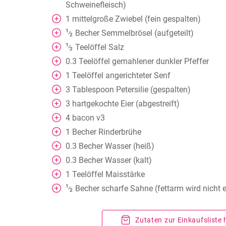
Schweinefleisch)
1
mittelgroße Zwiebel (fein gespalten)
1
Becher
Semmelbrösel (aufgeteilt)
⁄
2
1
Teelöffel
Salz
⁄
2
0.3
Teelöffel
gemahlener dunkler Pfeffer
1
Teelöffel
angerichteter Senf
3
Tablespoon
Petersilie (gespalten)
3
hartgekochte Eier (abgestreift)
4
bacon v3
1
Becher
Rinderbrühe
0.3
Becher
Wasser (heiß)
0.3
Becher
Wasser (kalt)
1
Teelöffel
Maisstärke
1
Becher
scharfe Sahne (fettarm wird nicht
⁄
2
Zutaten zur Einkaufsliste