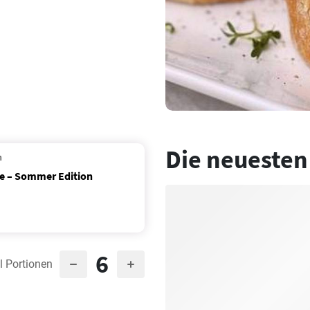
Die neuesten
n
te – Sommer Edition
6
l Portionen