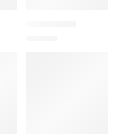
 5
Verbleibende Tage: 5
Verbleibende Tage: 5
Lidl aktionen
Denner aktionen
26
06.08.2026 - 12.08.2026
06.08.2026 - 12.08.2026