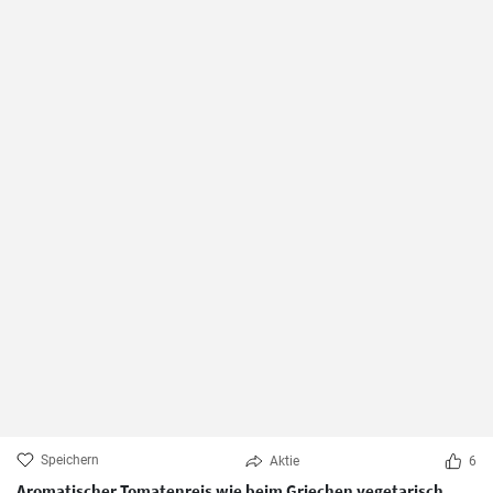
Speichern
Aktie
6
Aromatischer Tomatenreis wie beim Griechen vegetarisch