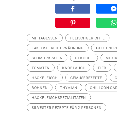
MITTAGESSEN
FLEISCHGERICHTE
LAKTOSEFREIE ERNÄHRUNG
GLUTENFR
SCHMORBRATEN
GEKOCHT
MEXI
TOMATEN
KNOBLAUCH
EIER
HACKFLEISCH
GEMÜSEREZEPTE
G
BOHNEN
THYMIAN
CHILI CON CA
HACKFLEISCHSPEZIALITÄTEN
SILVESTER REZEPTE FÜR 2 PERSONEN