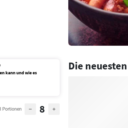
Die neuesten
n
en kann und wie es
8
l Portionen