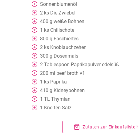
Sonnenblumenöl
2
ks
Die Zwiebel
400
g
weiße Bohnen
1
ks
Chilischote
800
g
Faschiertes
2
ks
Knoblauchzehen
300
g
Dosenmais
2
Tablespoon
Paprikapulver edelsüß
200
ml
beef broth v1
1
ks
Paprika
410
g
Kidneybohnen
1
TL
Thymian
1
Kneifen
Salz
Zutaten zur Einkaufsliste