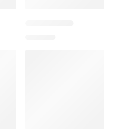
 5
Verbleibende Tage: 7
Verbleibende Tage: 7
Aldi aktionen
Lidl aktionen
26
06.08.2026 - 12.08.2026
06.08.2026 - 12.08.2026