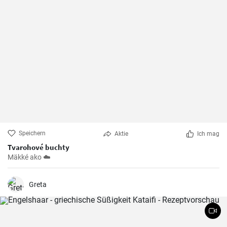
Speichern
Aktie
Ich mag
Tvarohové buchty
Mäkké ako ☁️
Greta