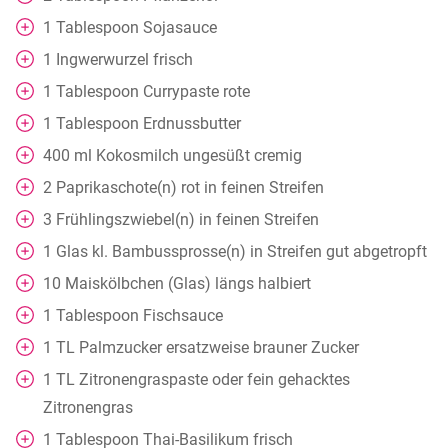
1
Tablespoon
Sojasauce
1
Ingwerwurzel frisch
1
Tablespoon
Currypaste rote
1
Tablespoon
Erdnussbutter
400
ml
Kokosmilch ungesüßt cremig
2
Paprikaschote(n) rot in feinen Streifen
3
Frühlingszwiebel(n) in feinen Streifen
1
Glas
kl. Bambussprosse(n) in Streifen gut abgetropft
10
Maiskölbchen (Glas) längs halbiert
1
Tablespoon
Fischsauce
1
TL
Palmzucker ersatzweise brauner Zucker
1
TL
Zitronengraspaste oder fein gehacktes
Zitronengras
1
Tablespoon
Thai-Basilikum frisch