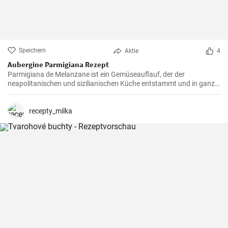
Speichern
Aktie
4
Aubergine Parmigiana Rezept
Parmigiana de Melanzane ist ein Gemüseauflauf, der der
neapolitanischen und sizilianischen Küche entstammt und in ganz
Süditalien verbreitet ist. Melanzane - deutsch sind Auberginen
welche mit Parmesan Käse und Mozzarella überbacken werden.
recepty_milka