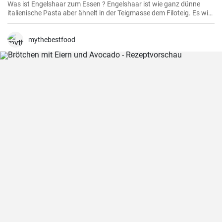
Was ist Engelshaar zum Essen ? Engelshaar ist wie ganz dünne
italienische Pasta aber ähnelt in der Teigmasse dem Filoteig. Es wird
im balkanischen Raum für Süßspeisen mit Nüssen und Gewürzen
gefüllt benutzt. Schauen Sie selbst wie es geht !
mythebestfood