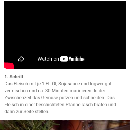
1. Schritt
Das Fleisch mit je 1 EL Öl, Sojasauce und Ingwer gut 
vermischen und ca. 30 Minuten marinieren. In der 
Zwischenzeit das Gemüse putzen und schneiden. Das 
Fleisch in einer beschichteten Pfanne rasch braten und 
dann zur Seite stellen.