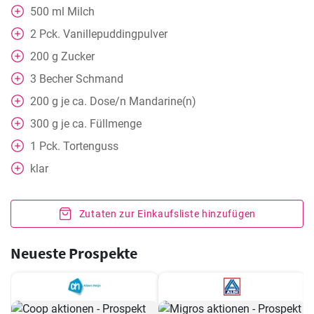
500
ml
Milch
2
Pck. Vanillepuddingpulver
200
g
Zucker
3
Becher
Schmand
200
g
je ca. Dose/n Mandarine(n)
300
g
je ca. Füllmenge
1
Pck. Tortenguss
klar
Zutaten zur Einkaufsliste hinzufügen
Neueste Prospekte