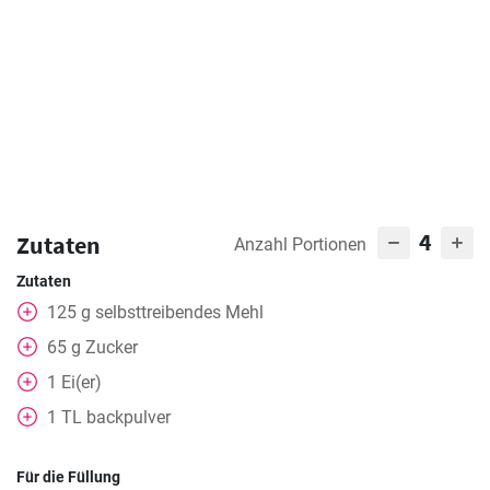
4
Zutaten
Anzahl Portionen
Zutaten
125
g
selbsttreibendes Mehl
65
g
Zucker
1
Ei(er)
1
TL
backpulver
Für die Füllung