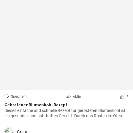
Speichern
Aktie
5
Gebratener Blumenkohl Rezept
Dieses einfache und schnelle Rezept für gerösteten Blumenkohl ist
ein gesundes und nahrhaftes Gericht. Durch das Rösten im Ofen
erhält der Blumenkohl einen wunderbar süßen und nussigen
Geschmack. Servieren Sie ihn als Beilage oder als Hauptgericht.
Greta