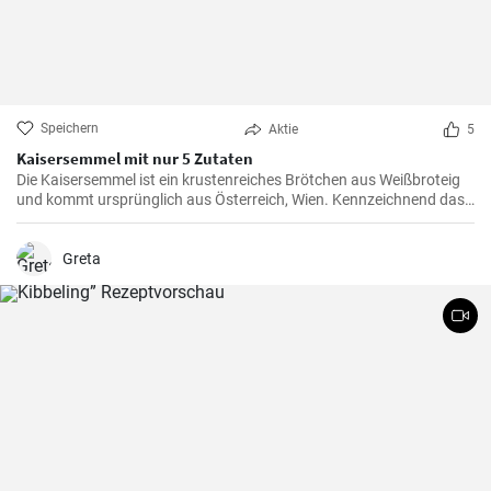
Speichern
Aktie
5
Kaisersemmel mit nur 5 Zutaten
Die Kaisersemmel ist ein krustenreiches Brötchen aus Weißbroteig
und kommt ursprünglich aus Österreich, Wien. Kennzeichnend das
sternförmige Muster auf der Semmel durch Falten des Teigstücks
und natürlich mit Hefeteig gebacken.
Greta