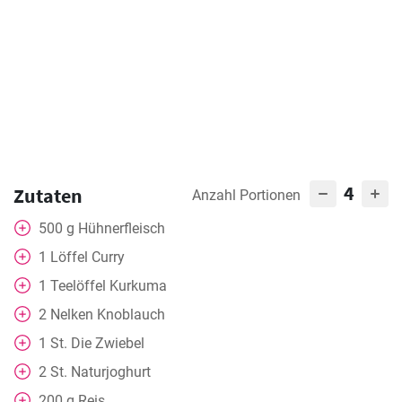
4
Zutaten
Anzahl Portionen
500
g
Hühnerfleisch
1
Löffel
Curry
1
Teelöffel
Kurkuma
2
Nelken
Knoblauch
1
St.
Die Zwiebel
2
St.
Naturjoghurt
200
g
Reis