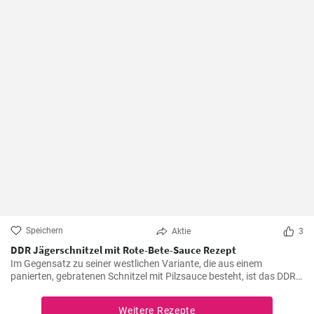
Speichern
Aktie
3
DDR Jägerschnitzel mit Rote-Bete-Sauce Rezept
Im Gegensatz zu seiner westlichen Variante, die aus einem
panierten, gebratenen Schnitzel mit Pilzsauce besteht, ist das DDR-
Jägerschnitzel ein paniertes Jagdwurstschnitzel mit
Tomatensauce. Ein deftiges und schnelles Gericht, das eine
Weitere Rezepte