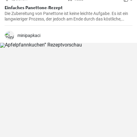
Einfaches Panettone-Rezept
Die Zubereitung von Panettone ist keine leichte Aufgabe. Es ist ein
langwieriger Prozess, der jedoch am Ende durch das köstliche,
weiche und süße Ergebnis belohnt wird. Dieses traditionelle
italienische Brot ist besonders in der Weihnachtszeit beliebt, aber in
meiner Familie ist es eine Ganzjahresleckerei
minipapkaci