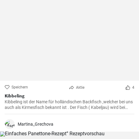
Speichern
Aktie
4
Kibbeling
Kibbeling ist der Name für holländischen Backfisch ,welcher bei uns
auch als Kirmesfisch bekannt ist . Der Fisch ( Kabeljau) wird bei
diesem Rezept in heißem Öl fritiert bis er eine knusprike Kruste hat .
Martina_Grechova