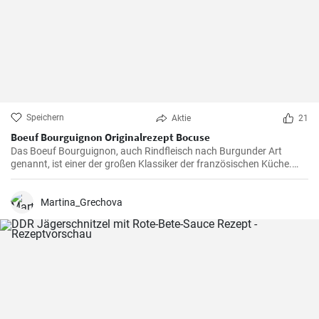
Speichern
Aktie
21
Boeuf Bourguignon Originalrezept Bocuse
Das Boeuf Bourguignon, auch Rindfleisch nach Burgunder Art
genannt, ist einer der großen Klassiker der französischen Küche.
Das Rezept stammt aus dem Burgund, der Heimat des berühmten
gleichnamigen Rotweins, wo das Rindfleisch langsam gegart wird.
Martina_Grechova