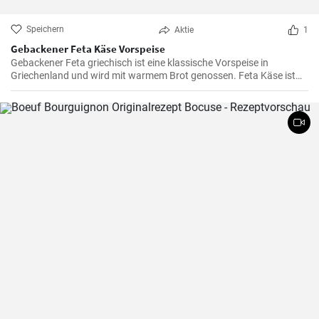
Speichern
Aktie
1
Gebackener Feta Käse Vorspeise
Gebackener Feta griechisch ist eine klassische Vorspeise in
Griechenland und wird mit warmem Brot genossen. Feta Käse ist
aus Schafsmilch und schmeckt pikant aber nicht zu salzig .
Gebackener Feta im Ofen ist besonders köstlich. Probieren sie es
aus.