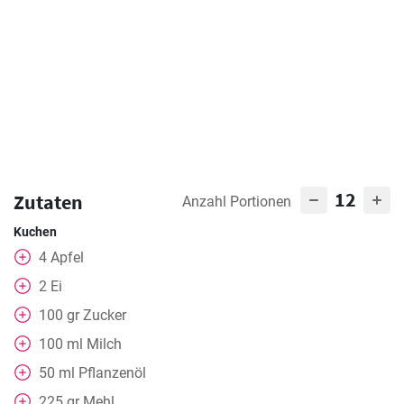
12
Zutaten
Anzahl Portionen
Kuchen
4
Apfel
2
Ei
100
gr
Zucker
100
ml
Milch
50
ml
Pflanzenöl
225
gr
Mehl