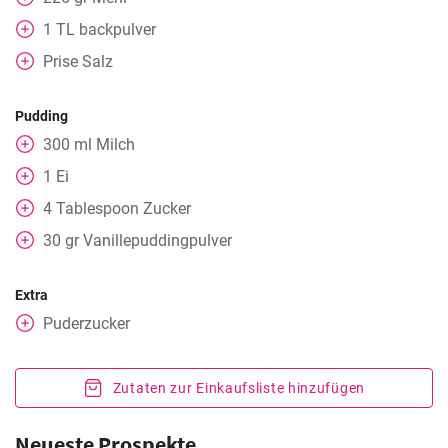
1
TL
backpulver
Prise Salz
Pudding
300
ml
Milch
1
Ei
4
Tablespoon
Zucker
30
gr
Vanillepuddingpulver
Extra
Puderzucker
Zutaten zur Einkaufsliste hinzufügen
Neueste Prospekte