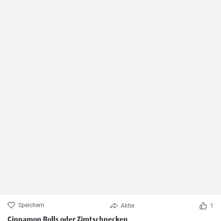
Speichern
Aktie
1
Cinnamon Rolls oder Zimtschnecken