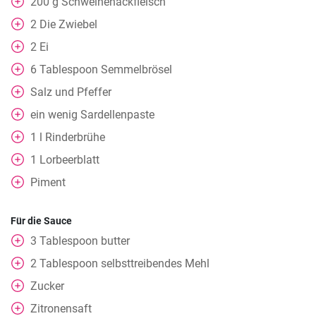
200
g
Schweinehackfleisch
2
Die Zwiebel
2
Ei
6
Tablespoon
Semmelbrösel
Salz und Pfeffer
ein wenig
Sardellenpaste
1
l
Rinderbrühe
1
Lorbeerblatt
Piment
Für die Sauce
3
Tablespoon
butter
2
Tablespoon
selbsttreibendes Mehl
Zucker
Zitronensaft