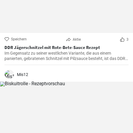
Speichern
Aktie
3
DDR Jägerschnitzel mit Rote-Bete-Sauce Rezept
Im Gegensatz zu seiner westlichen Variante, die aus einem
panierten, gebratenen Schnitzel mit Pilzsauce besteht, ist das DDR-
Jägerschnitzel ein paniertes Jagdwurstschnitzel mit
Tomatensauce. Ein deftiges und schnelles Gericht, das eine
Mahlzeit für die ganze Familie oder Freunde bietet.
Mis12