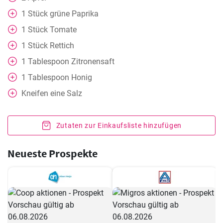
1
Stück
grüne Paprika
1
Stück
Tomate
1
Stück
Rettich
1
Tablespoon
Zitronensaft
1
Tablespoon
Honig
Kneifen
eine Salz
Zutaten zur Einkaufsliste hinzufügen
Neueste Prospekte