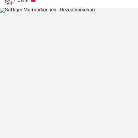
wenn Sie dieses schmackhafte Chicken Francaise einmal probiert
Carla
haben, werden Sie es in Ihre Liste der Lieblingsrezepte aufnehmen.