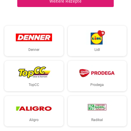
Weitere Rezepte
Denner
Lidl
TopCC
Prodega
Aligro
Radikal