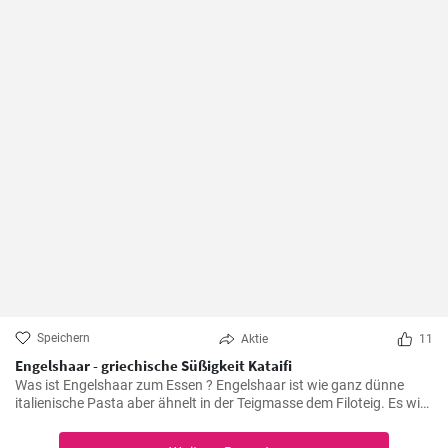
Speichern
Aktie
11
Engelshaar - griechische Süßigkeit Kataifi
Was ist Engelshaar zum Essen ? Engelshaar ist wie ganz dünne
italienische Pasta aber ähnelt in der Teigmasse dem Filoteig. Es wird
im balkanischen Raum für Süßspeisen mit Nüssen und Gewürzen
gefüllt benutzt. Schauen Sie selbst wie es geht !