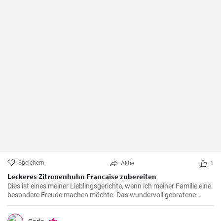
Speichern
Aktie
1
Leckeres Zitronenhuhn Francaise zubereiten
Dies ist eines meiner Lieblingsgerichte, wenn ich meiner Familie eine
besondere Freude machen möchte. Das wundervoll gebratene
Hähnchen, mariniert in cremigem Eierteig und überzogen mit einer
zitronigen Sauce, ist immer wieder beeindruckend. Glauben Sie mir,