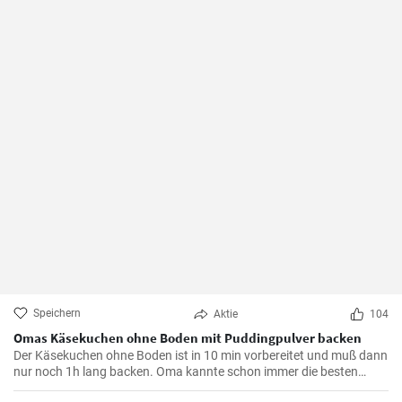
Speichern
Aktie
104
Omas Käsekuchen ohne Boden mit Puddingpulver backen
Der Käsekuchen ohne Boden ist in 10 min vorbereitet und muß dann
nur noch 1h lang backen. Oma kannte schon immer die besten
Käsekuchen Rezepte für den Kaffeetisch und dieser wird mit Vanille