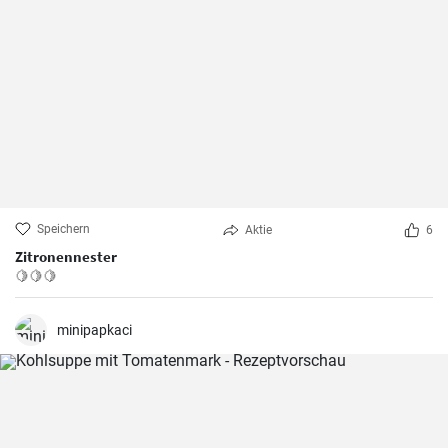
Speichern
Aktie
6
Zitronennester
🍋🍋🍋
minipapkaci