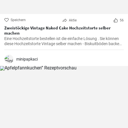
Speichern
Aktie
56
Zweistöckige Vintage Naked Cake Hochzeitstorte selber
machen
Eine Hochzeitstorte bestellen ist die einfache Lösung . Sie können
diese Hochzeitstorte Vintage selber machen - Biskuitböden backen
und mit Mascarpone Quark Creme füllen . Den Abschluß des Naked
Cake bilden viele bunte Beeren und Früchte.
minipapkaci