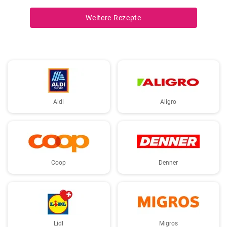
zusammen gekocht und als vegetarische Hauptspeise zu Brot oder
Fetakäse genossen. Schnell und einfach zubereitet.
Weitere Rezepte
Aldi
Aligro
Coop
Denner
Lidl
Migros