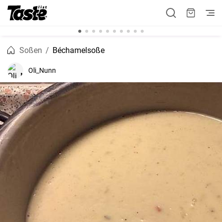
Soßen
Béchamelsoße
Oli_Nunn