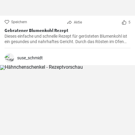
Speichern
Aktie
5
Gebratener Blumenkohl Rezept
Dieses einfache und schnelle Rezept für gerösteten Blumenkohl ist
ein gesundes und nahrhaftes Gericht. Durch das Rösten im Ofen
erhält der Blumenkohl einen wunderbar süßen und nussigen
Geschmack. Servieren Sie ihn als Beilage oder als Hauptgericht.
suse_schmidt