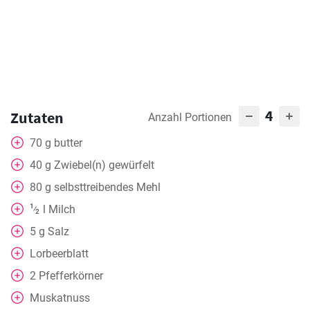
4
Zutaten
Anzahl Portionen
70
g
butter
40
g
Zwiebel(n) gewürfelt
80
g
selbsttreibendes Mehl
1
l
Milch
⁄
2
5
g
Salz
Lorbeerblatt
2
Pfefferkörner
Muskatnuss