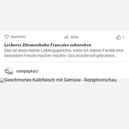
Speichern
Aktie
1
Leckeres Zitronenhuhn Francaise zubereiten
Dies ist eines meiner Lieblingsgerichte, wenn ich meiner Familie eine
besondere Freude machen möchte. Das wundervoll gebratene
Hähnchen, mariniert in cremigem Eierteig und überzogen mit einer
zitronigen Sauce, ist immer wieder beeindruckend. Glauben Sie mir,
wenn Sie dieses schmackhafte Chicken Francaise einmal probiert
minipapkaci
haben, werden Sie es in Ihre Liste der Lieblingsrezepte aufnehmen.