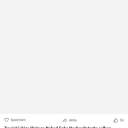
Speichern
Aktie
56
Zweistöckige Vintage Naked Cake Hochzeitstorte selber