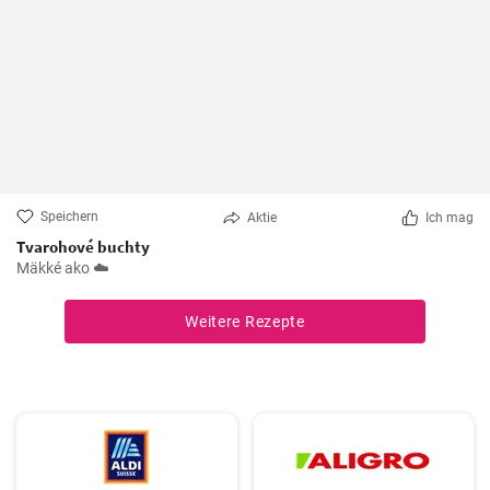
Speichern
Aktie
Ich mag
Tvarohové buchty
Mäkké ako ☁️
Weitere Rezepte