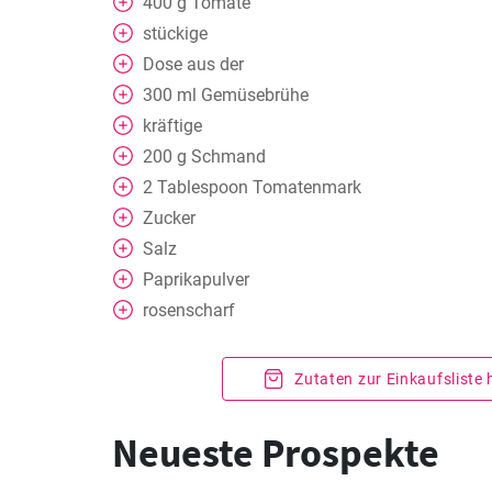
400
g
Tomate
stückige
Dose
aus der
300
ml
Gemüsebrühe
kräftige
200
g
Schmand
2
Tablespoon
Tomatenmark
Zucker
Salz
Paprikapulver
rosenscharf
Zutaten zur Einkaufsliste
Neueste Prospekte