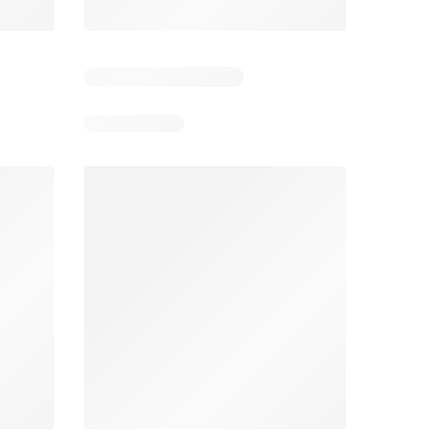
 5
Verbleibende Tage: 7
Verbleibende Tage: 7
Aldi aktionen
Lidl aktionen
26
06.08.2026 - 12.08.2026
06.08.2026 - 12.08.2026