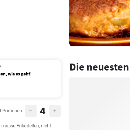
Die neuesten
n
en, wie es geht!
4
l Portionen
 nasse Frikadellen; nicht