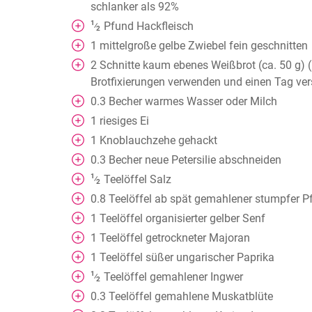
schlanker als 92%
1
Pfund Hackfleisch
⁄
2
1
mittelgroße gelbe Zwiebel fein geschnitten
2
Schnitte kaum ebenes Weißbrot (ca. 50 g)
Brotfixierungen verwenden und einen Tag ver
0.3
Becher
warmes Wasser oder Milch
1
riesiges Ei
1
Knoblauchzehe gehackt
0.3
Becher
neue Petersilie abschneiden
1
Teelöffel
Salz
⁄
2
0.8
Teelöffel
ab spät gemahlener stumpfer Pf
1
Teelöffel
organisierter gelber Senf
1
Teelöffel
getrockneter Majoran
1
Teelöffel
süßer ungarischer Paprika
1
Teelöffel
gemahlener Ingwer
⁄
2
0.3
Teelöffel
gemahlene Muskatblüte