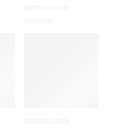
 6
Verbleibende Tage: 6
Verbleibende Tage: 6
Lidl aktionen
Denner aktionen
26
06.08.2026 - 12.08.2026
06.08.2026 - 12.08.2026