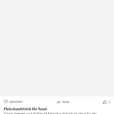
Speichern
Aktie
2
Fleischaufstrich für Toast
Dieser leckere und duftende Fleischaufstrich ist ideal für ein