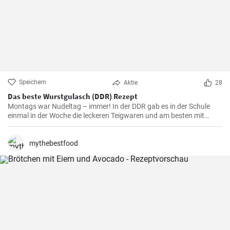
Speichern
Aktie
28
Das beste Wurstgulasch (DDR) Rezept
Montags war Nudeltag – immer! In der DDR gab es in der Schule
einmal in der Woche die leckeren Teigwaren und am besten mit
Wurstgulasch .Das Gulasch mit Paprika und Würstchen ist sehr
sättigend und lecker auch als Familienessen - ausprobieren lohnt .
mythebestfood