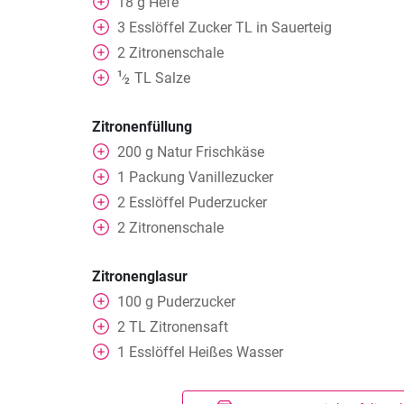
18
g
Hefe
3
Esslöffel
Zucker TL in Sauerteig
2
Zitronenschale
1
TL
Salze
⁄
2
Zitronenfüllung
200
g
Natur Frischkäse
1
Packung
Vanillezucker
2
Esslöffel
Puderzucker
2
Zitronenschale
Zitronenglasur
100
g
Puderzucker
2
TL
Zitronensaft
1
Esslöffel
Heißes Wasser