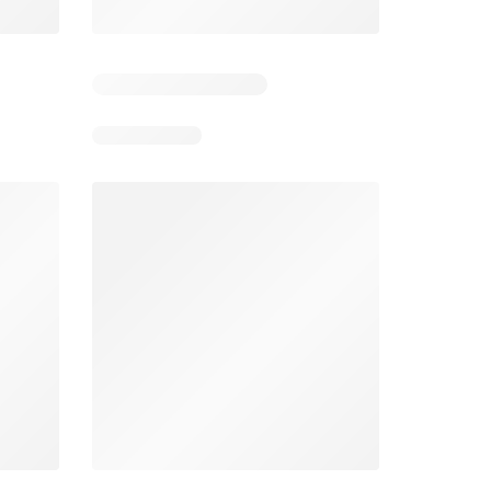
 5
Verbleibende Tage: 5
Verbleibende Tage: 5
Lidl aktionen
Denner aktionen
26
06.08.2026 - 12.08.2026
06.08.2026 - 12.08.2026