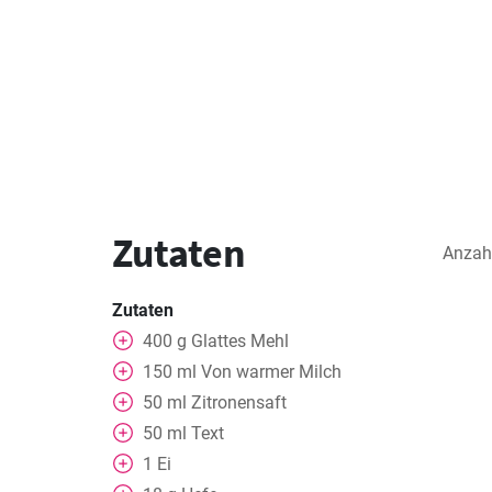
Zutaten
Anzah
Zutaten
400
g
Glattes Mehl
150
ml
Von warmer Milch
50
ml
Zitronensaft
50
ml
Text
1
Ei