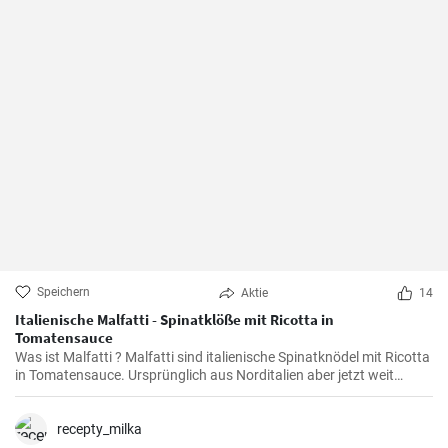
Speichern
Aktie
14
Italienische Malfatti - Spinatklöße mit Ricotta in
Tomatensauce
Was ist Malfatti ? Malfatti sind italienische Spinatknödel mit Ricotta
in Tomatensauce. Ursprünglich aus Norditalien aber jetzt weit
verbreitet in ganz Italien werden die Spinat Ricotta Klöße mit
Parmesan serviert. Malfatti bedeutet unperfekt auf deutsch.
recepty_milka