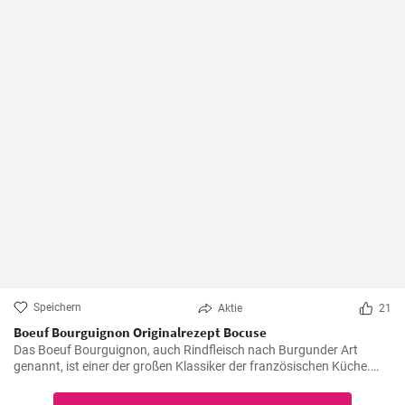
Speichern
Aktie
21
Boeuf Bourguignon Originalrezept Bocuse
Das Boeuf Bourguignon, auch Rindfleisch nach Burgunder Art
genannt, ist einer der großen Klassiker der französischen Küche.
Das Rezept stammt aus dem Burgund, der Heimat des berühmten
gleichnamigen Rotweins, wo das Rindfleisch langsam gegart wird.