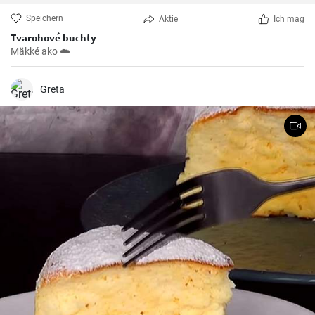
Speichern
Aktie
Ich mag
Tvarohové buchty
Mäkké ako ☁️
Greta