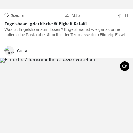
Speichern
Aktie
11
Engelshaar - griechische Süßigkeit Kataifi
Was ist Engelshaar zum Essen ? Engelshaar ist wie ganz dünne
italienische Pasta aber ähnelt in der Teigmasse dem Filoteig. Es wird
im balkanischen Raum für Süßspeisen mit Nüssen und Gewürzen
gefüllt benutzt. Schauen Sie selbst wie es geht !
Greta