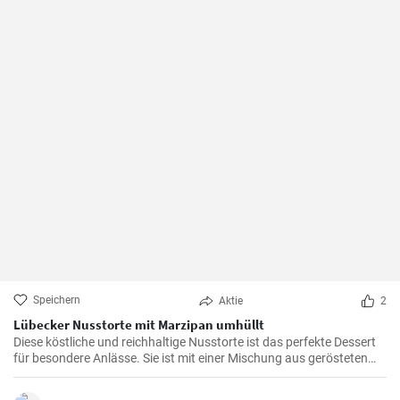
Speichern
Aktie
2
Lübecker Nusstorte mit Marzipan umhüllt
Diese köstliche und reichhaltige Nusstorte ist das perfekte Dessert
für besondere Anlässe. Sie ist mit einer Mischung aus gerösteten
Nüssen und einer cremigen Füllung gefüllt, die von einer knackigen
Schicht Marzipan umhüllt wird.