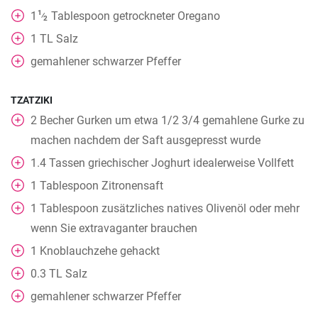
1
1
Tablespoon
getrockneter Oregano
⁄
2
1
TL
Salz
gemahlener schwarzer Pfeffer
TZATZIKI
2
Becher
Gurken um etwa 1/2 3/4 gemahlene Gurke zu
machen nachdem der Saft ausgepresst wurde
1.4
Tassen
griechischer Joghurt idealerweise Vollfett
1
Tablespoon
Zitronensaft
1
Tablespoon
zusätzliches natives Olivenöl oder mehr
wenn Sie extravaganter brauchen
1
Knoblauchzehe gehackt
0.3
TL
Salz
gemahlener schwarzer Pfeffer