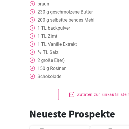
braun
230
g
geschmolzene Butter
200
g
selbsttreibendes Mehl
1
TL
backpulver
1
TL
Zimt
1
TL
Vanille Extrakt
1
TL
Salz
⁄
2
2
große Ei(er)
150
g
Rosinen
Schokolade
Zutaten zur Einkaufsliste
Neueste Prospekte