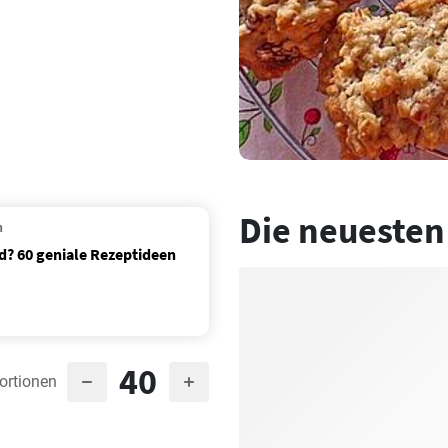
Die neuesten
n
d? 60 geniale Rezeptideen
40
ortionen