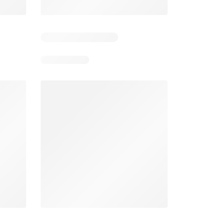
 4
Verbleibende Tage: 4
Verbleibende Tage: 4
Lidl aktionen
Denner aktionen
26
06.08.2026 - 12.08.2026
06.08.2026 - 12.08.2026