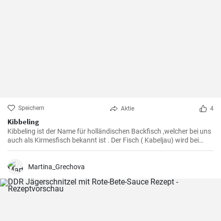
Speichern
Aktie
4
Kibbeling
Kibbeling ist der Name für holländischen Backfisch ,welcher bei uns
auch als Kirmesfisch bekannt ist . Der Fisch ( Kabeljau) wird bei
diesem Rezept in heißem Öl fritiert bis er eine knusprike Kruste hat .
Martina_Grechova