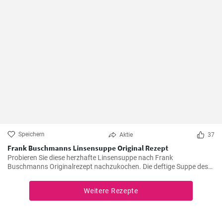
Speichern
Aktie
37
Frank Buschmanns Linsensuppe Original Rezept
Probieren Sie diese herzhafte Linsensuppe nach Frank
Buschmanns Originalrezept nachzukochen. Die deftige Suppe des
Starkochs wird mit Linsen, verschiedenen Gewürzen und
Gemüsesorten zubereitet und mit Würstchenstücken angereichert.
Weitere Rezepte
Ein herzhaftes Familien Essen !