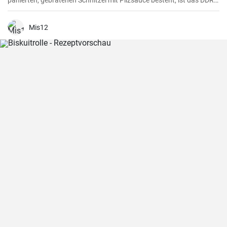
panierten, gebratenen Schnitzel mit Pilzsauce besteht, ist das DDR-
Jägerschnitzel ein paniertes Jagdwurstschnitzel mit
Tomatensauce. Ein deftiges und schnelles Gericht, das eine
Mahlzeit für die ganze Familie oder Freunde bietet.
Mis12