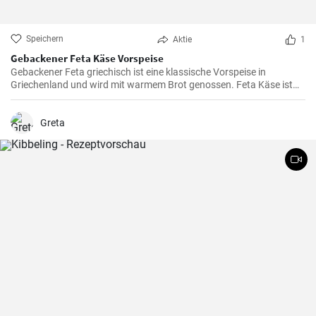
Speichern
Aktie
1
Gebackener Feta Käse Vorspeise
Gebackener Feta griechisch ist eine klassische Vorspeise in
Griechenland und wird mit warmem Brot genossen. Feta Käse ist
aus Schafsmilch und schmeckt pikant aber nicht zu salzig .
Gebackener Feta im Ofen ist besonders köstlich. Probieren sie es
aus.
Greta