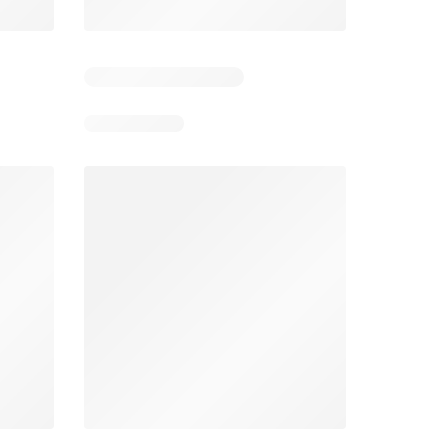
 6
Verbleibende Tage: 6
Verbleibende Tage: 6
Lidl aktionen
Denner aktionen
26
06.08.2026 - 12.08.2026
06.08.2026 - 12.08.2026