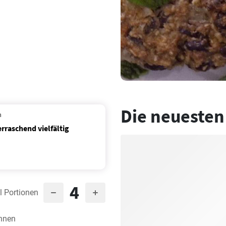
Die neuesten
n
raschend vielfältig
4
l Portionen
hnen