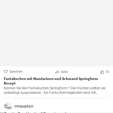
Speichern
Aktie
35
Fantakuchen mit Mandarinen und Schmand Springform
Rezept
Kennen Sie den Fantakuchen Springform ? Den Kuchen sollten sie
unbedingt ausprobieren . Ein Fanta Rührteigboden wird mit
Mandarinen und einer Schmand Sahne Füllung belegt. Fruchtig ,
cremig und lecker für alle Gäste groß und klein.
minipapkaci