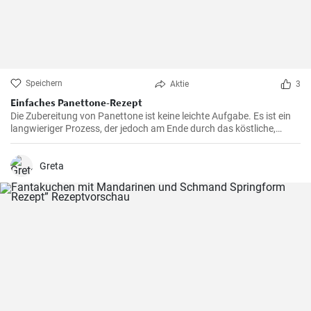
Speichern
Aktie
3
Einfaches Panettone-Rezept
Die Zubereitung von Panettone ist keine leichte Aufgabe. Es ist ein
langwieriger Prozess, der jedoch am Ende durch das köstliche,
weiche und süße Ergebnis belohnt wird. Dieses traditionelle
italienische Brot ist besonders in der Weihnachtszeit beliebt, aber in
meiner Familie ist es eine Ganzjahresleckerei
Greta