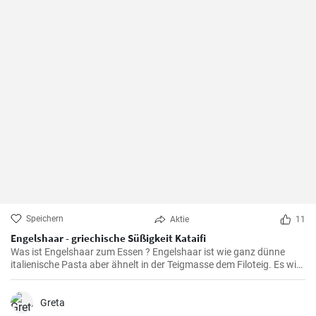
Speichern
Aktie
11
Engelshaar - griechische Süßigkeit Kataifi
Was ist Engelshaar zum Essen ? Engelshaar ist wie ganz dünne
italienische Pasta aber ähnelt in der Teigmasse dem Filoteig. Es wird
im balkanischen Raum für Süßspeisen mit Nüssen und Gewürzen
gefüllt benutzt. Schauen Sie selbst wie es geht !
Greta