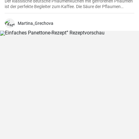
Der klassische deutsche Pflaumenkuchen mit gefrorenen Pflaumen
ist der perfekte Begleiter zum Kaffee. Die Säure der Pflaumen
kombiniert mit der Süße des Kuchenteigs ergibt ein harmonisches
Geschmackserlebnis.
Martina_Grechova