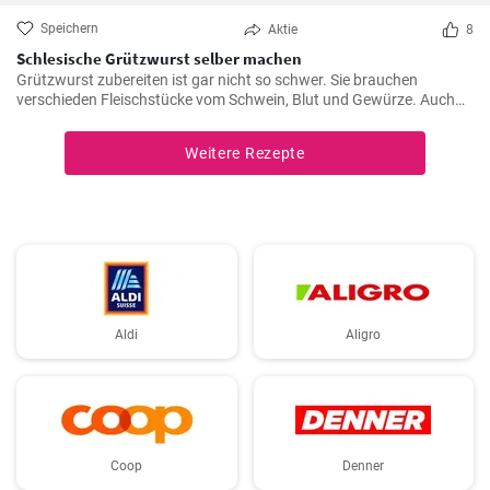
Speichern
Aktie
8
Schlesische Grützwurst selber machen
Grützwurst zubereiten ist gar nicht so schwer. Sie brauchen
verschieden Fleischstücke vom Schwein, Blut und Gewürze. Auch
das klassische DDR Gericht Tote Oma wird mit Grützwurst
zubereitet. Die Grütze (aus Getreide) bindet die Wurst .
Weitere Rezepte
Aldi
Aligro
Coop
Denner