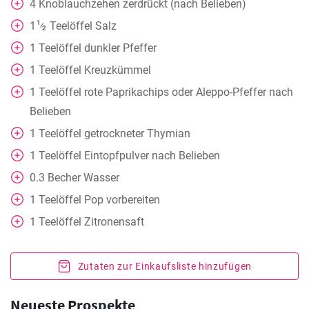
4
Knoblauchzehen zerdrückt (nach Belieben)
1
1
Teelöffel
Salz
⁄
2
1
Teelöffel
dunkler Pfeffer
1
Teelöffel
Kreuzkümmel
1
Teelöffel
rote Paprikachips oder Aleppo-Pfeffer nach
Belieben
1
Teelöffel
getrockneter Thymian
1
Teelöffel
Eintopfpulver nach Belieben
0.3
Becher
Wasser
1
Teelöffel
Pop vorbereiten
1
Teelöffel
Zitronensaft
Zutaten zur Einkaufsliste hinzufügen
Neueste Prospekte