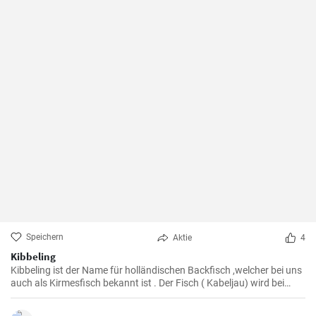
Speichern
Aktie
4
Kibbeling
Kibbeling ist der Name für holländischen Backfisch ,welcher bei uns
auch als Kirmesfisch bekannt ist . Der Fisch ( Kabeljau) wird bei
diesem Rezept in heißem Öl fritiert bis er eine knusprike Kruste hat .