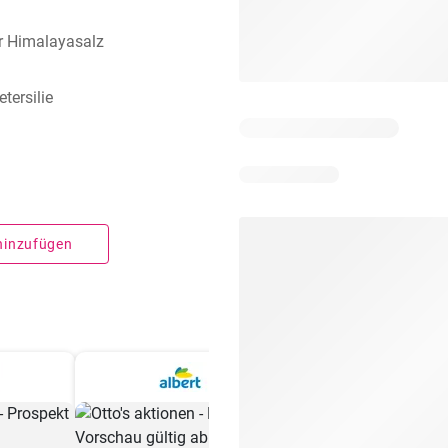
r Himalayasalz
tersilie
 hinzufügen