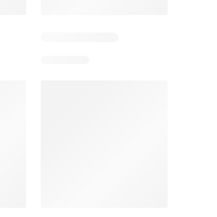
 5
Verbleibende Tage: 5
Verbleibende Tage: 5
Lidl aktionen
Denner aktionen
26
06.08.2026 - 12.08.2026
06.08.2026 - 12.08.2026