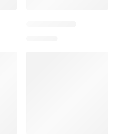
 6
Verbleibende Tage: 6
Verbleibende Tage: 6
Lidl aktionen
Denner aktionen
26
06.08.2026 - 12.08.2026
06.08.2026 - 12.08.2026