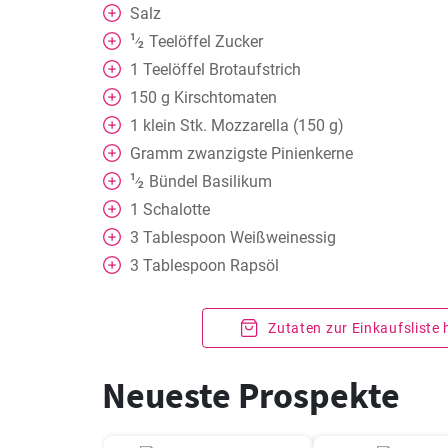
Salz
1
Teelöffel
Zucker
⁄
2
1
Teelöffel
Brotaufstrich
150
g
Kirschtomaten
1
klein
Stk. Mozzarella (150 g)
Gramm
zwanzigste Pinienkerne
1
Bündel Basilikum
⁄
2
1
Schalotte
3
Tablespoon
Weißweinessig
3
Tablespoon
Rapsöl
Zutaten zur Einkaufsliste
Neueste Prospekte