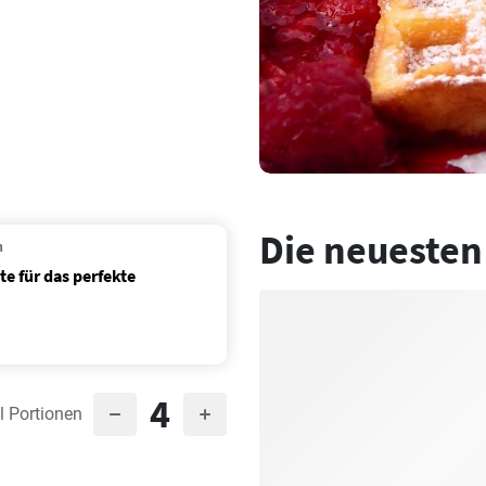
Die neuesten
n
e für das perfekte
4
l Portionen