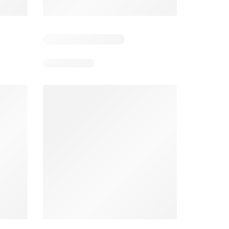
 6
Verbleibende Tage: 6
Verbleibende Tage: 6
Lidl aktionen
Denner aktionen
26
06.08.2026 - 12.08.2026
06.08.2026 - 12.08.2026