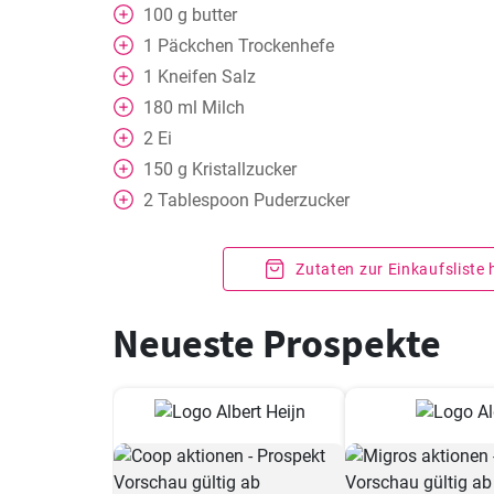
100
g
butter
1
Päckchen Trockenhefe
1
Kneifen
Salz
180
ml
Milch
2
Ei
150
g
Kristallzucker
2
Tablespoon
Puderzucker
Zutaten zur Einkaufsliste
Neueste Prospekte