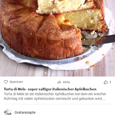
Speichern
Aktie
3
Torta di Mele- super saftiger italienischer Apfelkuchen
Torta di Mele ist ein italienischer Apfelkuchen bei dem ein weicher
Rührteig mit vielen Apfelstücken vermischt und gebacken wird.
Dieser super fluffige-weiche Apfel Kuchen mit Zucker und Vanille
Aroma passt auf jede Kaffeetafel.
Gretarezepte