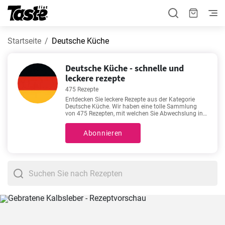
Startseite
Deutsche Küche
Deutsche Küche - schnelle und
leckere rezepte
475 Rezepte
Entdecken Sie leckere Rezepte aus der Kategorie
Deutsche Küche. Wir haben eine tolle Sammlung
von 475 Rezepten, mit welchen Sie Abwechslung in
Ihren Speiseplan bringen können! Die
Zubereitungszeit beträgt 5 - 600 Minuten, abhängig
Abonnieren
vom Schwierigkeitsgrad des Rezepts. Rezepte wie
Omas fluffige Waffeln
,
Bester Apfelkuchen mit
Vanillepudding
,
Reibekuchen
,
Pfannkuchen
Grundrezept einfach
zählen zu unseren beliebtesten
Kochrezepten. Probieren Sie sie aus - sie werden
Ihnen bestimmt gefallen!