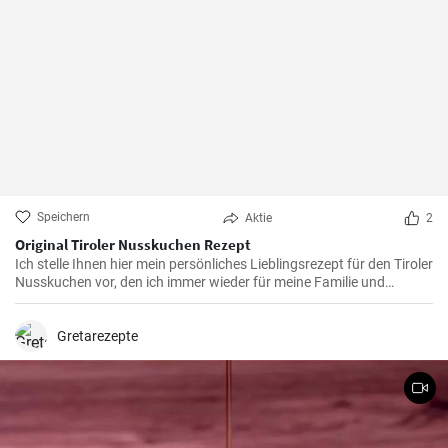
Speichern
Aktie
2
Original Tiroler Nusskuchen Rezept
Ich stelle Ihnen hier mein persönliches Lieblingsrezept für den Tiroler
Nusskuchen vor, den ich immer wieder für meine Familie und
Freunde zubereite. Es handelt sich um einen hoch aromatischen,
fein-nussigen und besonders saftigen Kuchengenuss, der zu jedem
Anlass gut ankommt. Jedes mal, wenn ich den Duft von gerösteten
Gretarezepte
Nüssen und dem zarten Schokoladenaroma in meiner Küche habe,
wird mir bewusst, wie sehr ich dieses Rezept liebe.