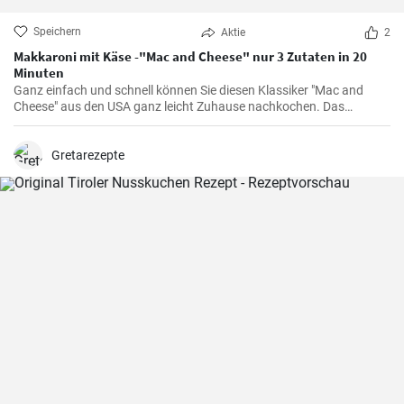
Speichern
Aktie
2
Makkaroni mit Käse -"Mac and Cheese" nur 3 Zutaten in 20
Minuten
Ganz einfach und schnell können Sie diesen Klassiker "Mac and
Cheese" aus den USA ganz leicht Zuhause nachkochen. Das
cremige sättigende Pasta Gericht wird der ganzen Familie
schmecken und ist mit nur 3 Zutaten in 20 min auf den Tisch
gezaubert !
Gretarezepte