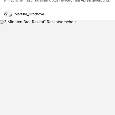
ein typischer Faschingssnack. Aus Hefeteig , mit Äpfeln gefüllt und
saftig frittiert werden sie nachher in Zimtzucker gewälzt und frisch
genossen.
Martina_Grechova