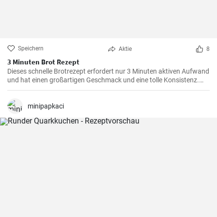
Speichern
Aktie
8
3 Minuten Brot Rezept
Dieses schnelle Brotrezept erfordert nur 3 Minuten aktiven Aufwand
und hat einen großartigen Geschmack und eine tolle Konsistenz.
Dieses Brot eignet sich perfekt für den täglichen Verzehr und ist
besonders praktisch, wenn die Zeit knapp ist.
minipapkaci