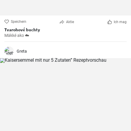
Speichern
Aktie
Ich mag
Tvarohové buchty
Mäkké ako ☁️
Greta