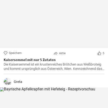
Speichern
Aktie
5
Kaisersemmel mit nur 5 Zutaten
Die Kaisersemmel ist ein krustenreiches Brötchen aus Weißbroteig
und kommt ursprünglich aus Österreich, Wien. Kennzeichnend das
sternförmige Muster auf der Semmel durch Falten des Teigstücks
und natürlich mit Hefeteig gebacken.
Greta