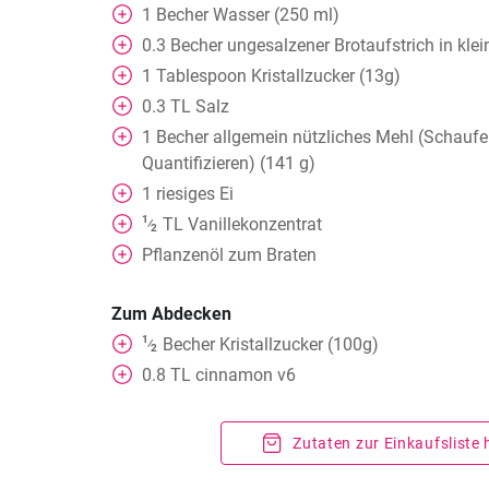
1
Becher
Wasser (250 ml)
0.3
Becher
ungesalzener Brotaufstrich in klei
1
Tablespoon
Kristallzucker (13g)
0.3
TL
Salz
1
Becher
allgemein nützliches Mehl (Schauf
Quantifizieren) (141 g)
1
riesiges Ei
1
TL
Vanillekonzentrat
⁄
2
Pflanzenöl zum Braten
Zum Abdecken
1
Becher
Kristallzucker (100g)
⁄
2
0.8
TL
cinnamon v6
Zutaten zur Einkaufsliste