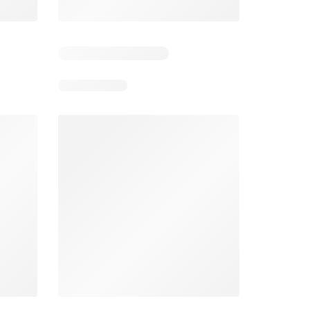
 6
Verbleibende Tage: 6
Verbleibende Tage: 6
Lidl aktionen
Denner aktionen
26
06.08.2026 - 12.08.2026
06.08.2026 - 12.08.2026