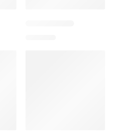
 5
Verbleibende Tage: 7
Verbleibende Tage: 7
Aldi aktionen
Lidl aktionen
26
06.08.2026 - 12.08.2026
06.08.2026 - 12.08.2026