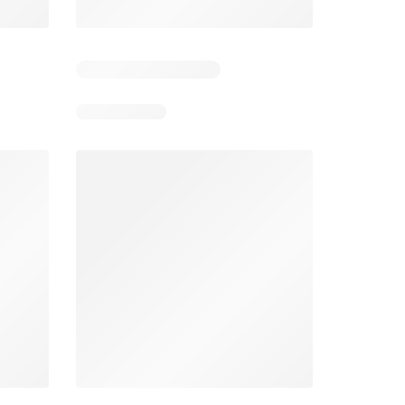
 6
Verbleibende Tage: 6
Verbleibende Tage: 6
Lidl aktionen
Denner aktionen
26
06.08.2026 - 12.08.2026
06.08.2026 - 12.08.2026