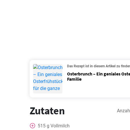
Das Rezept ist in diesem Artikel zu finde
Osterbrunch – Ein geniales Oste
Familie
Zutaten
Anzah
515
g
Vollmilch