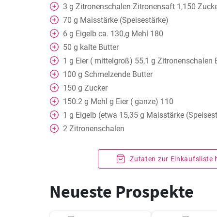
3
g
Zitronenschalen Zitronensaft 1,150 Zuck
70
g
Maisstärke (Speisestärke)
6
g
Eigelb ca. 130,g Mehl 180
50
g
kalte Butter
1
g
Eier ( mittelgroß) 55,1 g Zitronenschalen
100
g
Schmelzende Butter
150
g
Zucker
150.2
g
Mehl g Eier ( ganze) 110
1
g
Eigelb (etwa 15,35 g Maisstärke (Speises
2
Zitronenschalen
Zutaten zur Einkaufsliste
Neueste Prospekte