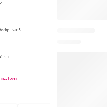
er
 Backpulver 5
tärke)
 hinzufügen