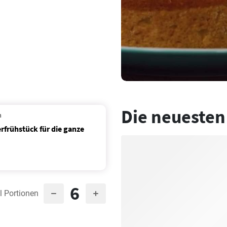
Die neuesten
n
rfrühstück für die ganze
6
l Portionen