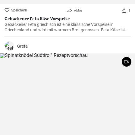
Speichern
Aktie
1
Gebackener Feta Käse Vorspeise
Gebackener Feta griechisch ist eine klassische Vorspeise in
Griechenland und wird mit warmem Brot genossen. Feta Käse ist
aus Schafsmilch und schmeckt pikant aber nicht zu salzig .
Gebackener Feta im Ofen ist besonders köstlich. Probieren sie es
aus.
Greta