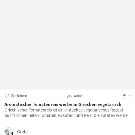
Speichern
Aktie
6
Aromatischer Tomatenreis wie beim Griechen vegetarisch
Griechischer Tomatenreis ist ein einfaches vegetarisches Rezept
aus frischen reifen Tomaten, Kräutern und Reis. Die Zutaten werden
zusammen gekocht und als vegetarische Hauptspeise zu Brot oder
Fetakäse genossen. Schnell und einfach zubereitet.
Greta