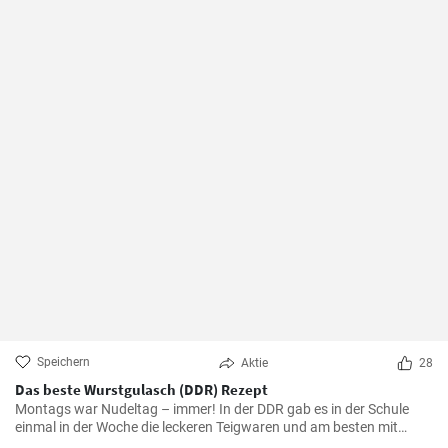
Speichern
Aktie
28
Das beste Wurstgulasch (DDR) Rezept
Montags war Nudeltag – immer! In der DDR gab es in der Schule
einmal in der Woche die leckeren Teigwaren und am besten mit
Wurstgulasch .Das Gulasch mit Paprika und Würstchen ist sehr