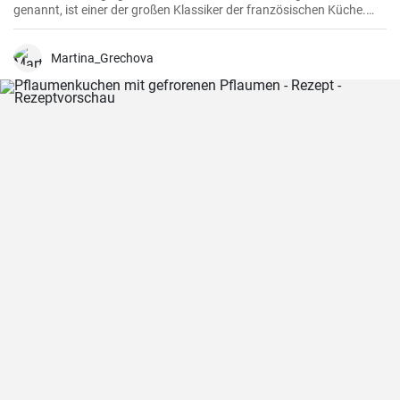
genannt, ist einer der großen Klassiker der französischen Küche.
Das Rezept stammt aus dem Burgund, der Heimat des berühmten
gleichnamigen Rotweins, wo das Rindfleisch langsam gegart wird.
Martina_Grechova