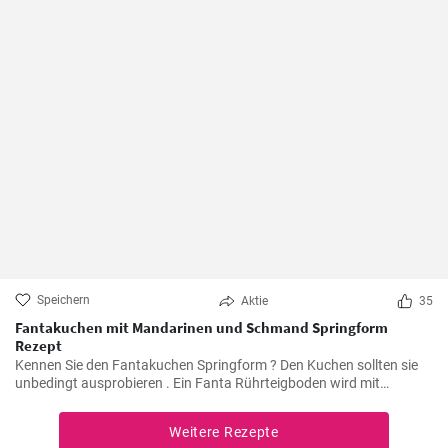
Speichern
Aktie
35
Fantakuchen mit Mandarinen und Schmand Springform
Rezept
Kennen Sie den Fantakuchen Springform ? Den Kuchen sollten sie
unbedingt ausprobieren . Ein Fanta Rührteigboden wird mit
Mandarinen und einer Schmand Sahne Füllung belegt. Fruchtig ,
cremig und lecker für alle Gäste groß und klein.
Weitere Rezepte