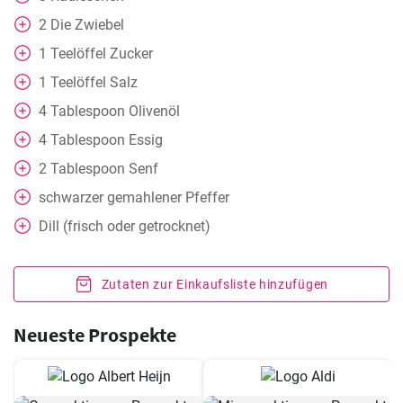
2
Die Zwiebel
1
Teelöffel
Zucker
1
Teelöffel
Salz
4
Tablespoon
Olivenöl
4
Tablespoon
Essig
2
Tablespoon
Senf
schwarzer gemahlener Pfeffer
Dill (frisch oder getrocknet)
Zutaten zur Einkaufsliste hinzufügen
Neueste Prospekte