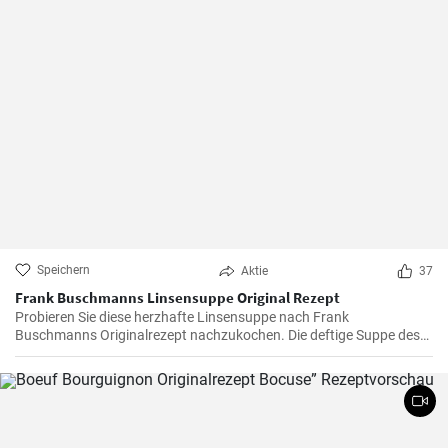
Speichern
Aktie
37
Frank Buschmanns Linsensuppe Original Rezept
Probieren Sie diese herzhafte Linsensuppe nach Frank
Buschmanns Originalrezept nachzukochen. Die deftige Suppe des
Starkochs wird mit Linsen, verschiedenen Gewürzen und
Gemüsesorten zubereitet und mit Würstchenstücken angereichert.
Ein herzhaftes Familien Essen !