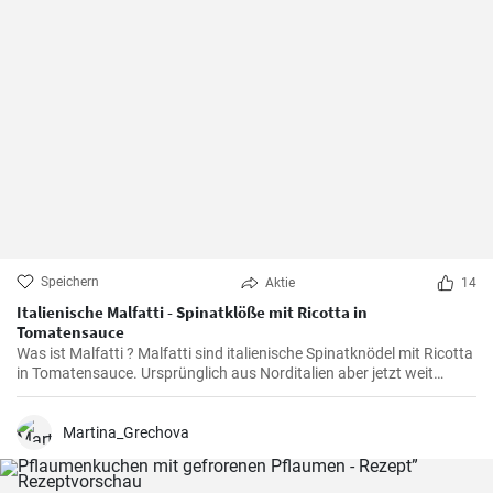
Speichern
Aktie
14
Italienische Malfatti - Spinatklöße mit Ricotta in
Tomatensauce
Was ist Malfatti ? Malfatti sind italienische Spinatknödel mit Ricotta
in Tomatensauce. Ursprünglich aus Norditalien aber jetzt weit
verbreitet in ganz Italien werden die Spinat Ricotta Klöße mit
Parmesan serviert. Malfatti bedeutet unperfekt auf deutsch.
Martina_Grechova