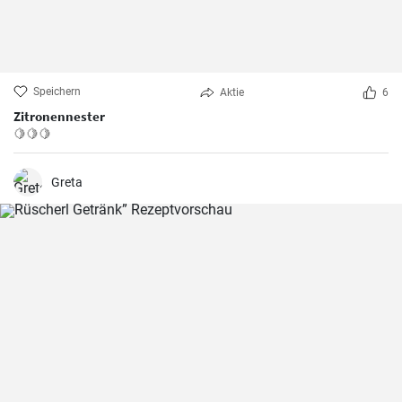
Speichern
Aktie
6
Zitronennester
🍋🍋🍋
Greta