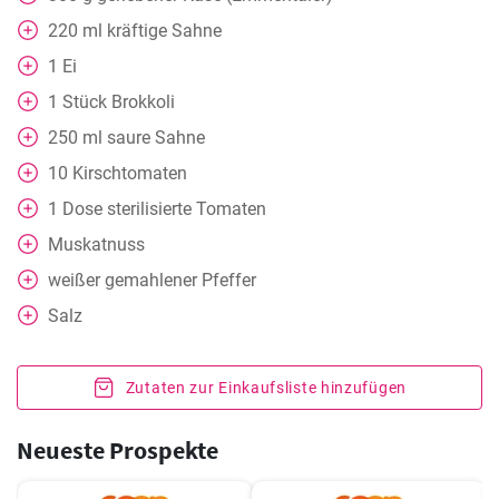
220
ml
kräftige Sahne
1
Ei
1
Stück
Brokkoli
250
ml
saure Sahne
10
Kirschtomaten
1
Dose
sterilisierte Tomaten
Muskatnuss
weißer gemahlener Pfeffer
Salz
Zutaten zur Einkaufsliste hinzufügen
Neueste Prospekte