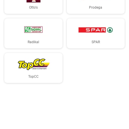
Otto's
Prodega
Radikal
SPAR
TopCC