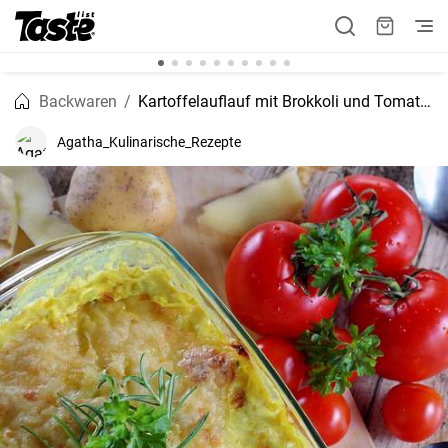
Backwaren
Kartoffelauflauf mit Brokkoli und Tomaten
Agatha_Kulinarische_Rezepte