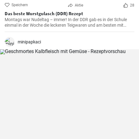
Speichern
Aktie
28
Das beste Wurstgulasch (DDR) Rezept
Montags war Nudeltag – immer! In der DDR gab es in der Schule
einmal in der Woche die leckeren Teigwaren und am besten mit
Wurstgulasch .Das Gulasch mit Paprika und Würstchen ist sehr
sättigend und lecker auch als Familienessen - ausprobieren lohnt .
minipapkaci