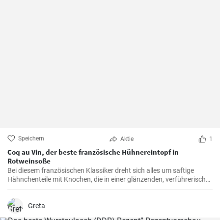
Speichern
Aktie
1
Coq au Vin, der beste französische Hühnereintopf in
Rotweinsoße
Bei diesem französischen Klassiker dreht sich alles um saftige
Hähnchenteile mit Knochen, die in einer glänzenden, verführerisch
dunklen und reichhaltigen Rotweinsauce geschmort werden.
Greta