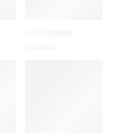
 5
Verbleibende Tage: 5
Verbleibende Tage: 5
Lidl aktionen
Denner aktionen
26
06.08.2026 - 12.08.2026
06.08.2026 - 12.08.2026