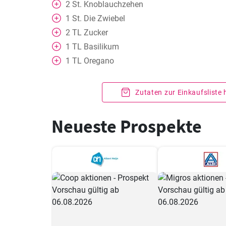
2
St.
Knoblauchzehen
1
St.
Die Zwiebel
2
TL
Zucker
1
TL
Basilikum
1
TL
Oregano
Zutaten zur Einkaufsliste
Neueste Prospekte