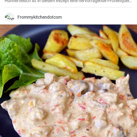
Hühnerfleisch ist in diesem Rezept eine hervorragende Proteinquelle
und Pasta liefert die notwendige Energie. Die Sahnesauce bringt
einen einzigartigen Geschmack und bildet die perfekte Kombination
mit den anderen Zutaten.
Frommykitchendotcom