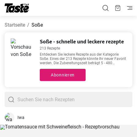
Startseite
Soße
Soße - schnelle und leckere rezepte
213 Rezepte
Entdecken Sie leckere Rezepte aus der Kategorie
Soße. Eines der 213 Rezepte könnte Ihr neuer Favorit
werden. Die Zubereitungszeit beträgt 5 - 480
Minuten, abhängig vom Schwierigkeitsgrad des
Rezepts. Sie brauchen Hilfe bei der Auswahl? Wir
Abonnieren
empfehlen Ihnen
Jägersauce Rezept ohne Mehl
,
Haschee Sauce für Nudeln
,
Pilz Pfanne mit
Käsesauce
,
Holländische Joppie Sauce selber
machen
. Diese Rezepte zählen zu den beliebtesten.
Wir sind sicher, Sie werden sie lieben!
Iwa