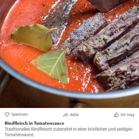
Speichern
Aktie
Ich mag
Rindfleisch in Tomatensauce
Traditionelles Rindfleisch zubereitet in einer köstlichen und seidigen
Tomatensauce.