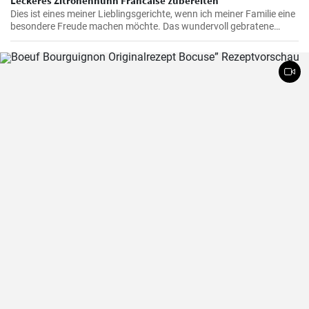
Leckeres Zitronenhuhn Francaise zubereiten
Dies ist eines meiner Lieblingsgerichte, wenn ich meiner Familie eine
besondere Freude machen möchte. Das wundervoll gebratene
Hähnchen, mariniert in cremigem Eierteig und überzogen mit einer
zitronigen Sauce, ist immer wieder beeindruckend. Glauben Sie mir,
wenn Sie dieses schmackhafte Chicken Francaise einmal probiert
haben, werden Sie es in Ihre Liste der Lieblingsrezepte aufnehmen.