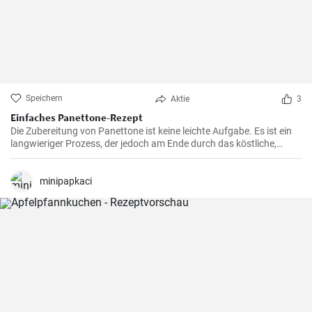
Speichern
Aktie
3
Einfaches Panettone-Rezept
Die Zubereitung von Panettone ist keine leichte Aufgabe. Es ist ein
langwieriger Prozess, der jedoch am Ende durch das köstliche,
weiche und süße Ergebnis belohnt wird. Dieses traditionelle
italienische Brot ist besonders in der Weihnachtszeit beliebt, aber in
meiner Familie ist es eine Ganzjahresleckerei
minipapkaci