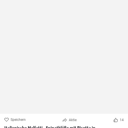
Speichern
Aktie
14
Italienische Malfatti - Spinatklöße mit Ricotta in