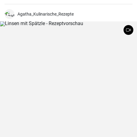
aus Schafsmilch und schmeckt pikant aber nicht zu salzig .
Gebackener Feta im Ofen ist besonders köstlich. Probieren sie es
aus.
Agatha_Kulinarische_Rezepte