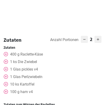
2
Zutaten
Anzahl Portionen
Zutaten
400
g
Raclette-Käse
1
ks
Die Zwiebel
1
Glas
pickles v4
1
Glas
Perlzwiebeln
10
ks
Kartoffel
100
g
ham v4
Zutaten zum Würzen der Raclettes