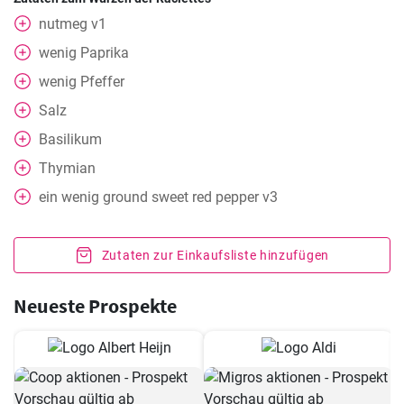
nutmeg v1
wenig Paprika
wenig Pfeffer
Salz
Basilikum
Thymian
ein wenig
ground sweet red pepper v3
Zutaten zur Einkaufsliste hinzufügen
Neueste Prospekte