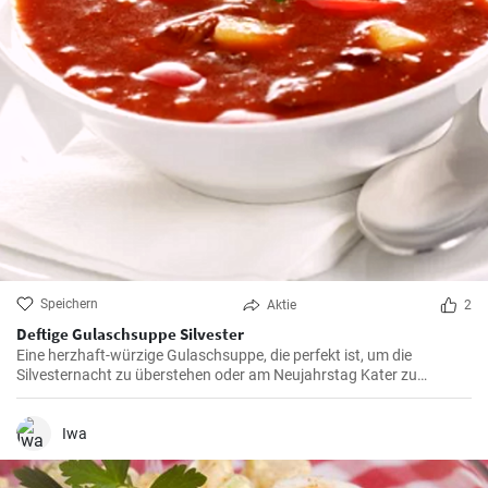
Speichern
Aktie
2
Deftige Gulaschsuppe Silvester
Eine herzhaft-würzige Gulaschsuppe, die perfekt ist, um die
Silvesternacht zu überstehen oder am Neujahrstag Kater zu
bekämpfen. Sie ist reich an Aroma von Paprika, Thymian, Majoran
und Lorbeer und wird mit Kartoffeln, Karotten und natürlich
Rindfleisch zubereitet.
Iwa