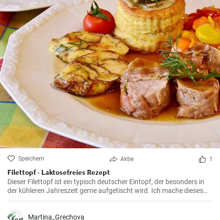
Speichern
Aktie
1
Filettopf - Laktosefreies Rezept
Dieser Filettopf ist ein typisch deutscher Eintopf, der besonders in
der kühleren Jahreszeit gerne aufgetischt wird. Ich mache dieses
Rezept oft in meiner Familie, und sie lieben diese Köstlichkeit immer.
Durch das langsame Garen wird das Fleisch unglaublich zart und
bekommt durch die Gewürze und das Gemüse einen wunderbaren
Martina_Grechova