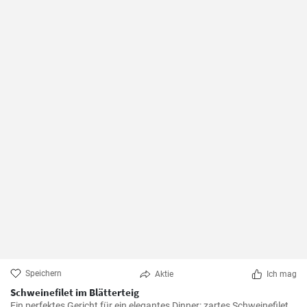
Speichern
Aktie
Ich mag
Schweinefilet im Blätterteig
Ein perfektes Gericht für ein elegantes Dinner: zartes Schweinefilet