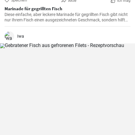
Speichern
Aktie
Ich mag
Marinade für gegrillten Fisch
Diese einfache, aber leckere Marinade für gegrillten Fisch gibt nicht
nur Ihrem Fisch einen ausgezeichneten Geschmack, sondern hilft
auch, ihn weich, saftig und voller Geschmack zu machen. Ideal für
alle Arten von Fisch.
Iwa