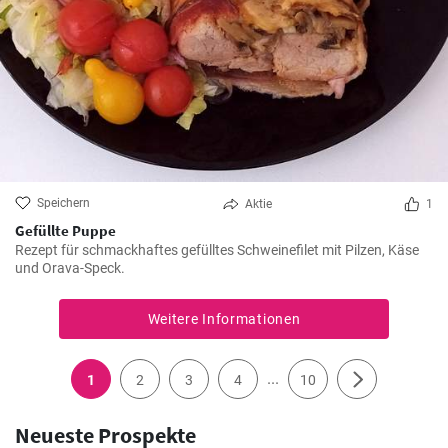
Speichern
Aktie
1
Gefüllte Puppe
Rezept für schmackhaftes gefülltes Schweinefilet mit Pilzen, Käse
und Orava-Speck.
Weitere Informationen
...
1
2
3
4
10
Neueste Prospekte