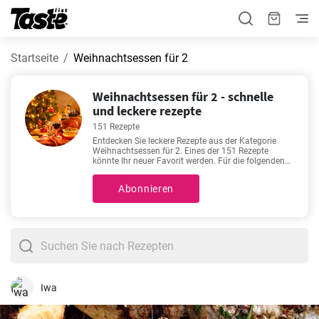
Startseite
Weihnachtsessen für 2
Weihnachtsessen für 2 - schnelle
und leckere rezepte
151 Rezepte
Entdecken Sie leckere Rezepte aus der Kategorie
Weihnachtsessen für 2. Eines der 151 Rezepte
könnte Ihr neuer Favorit werden. Für die folgenden
Rezepte benötigen Sie 5 - 480 Minuten. Wenn Sie auf
das Rezept klicken, sehen Sie weitere Details wie die
Abonnieren
Zubereitungszeit und die Anzahl der Portionen. Sie
brauchen Hilfe bei der Auswahl? Wir empfehlen
Ihnen
Krautrouladen auf griechische Art
,
Nussbraten
Rezept vegan
,
Kartoffelsalat ohne Mayonnaise
Rezept
,
Perfektes Lachsfilet mit Zitronen-Butter
Sauce
. Diese Rezepte zählen zu den beliebtesten. Wir
sind sicher, Sie werden sie lieben!
Iwa