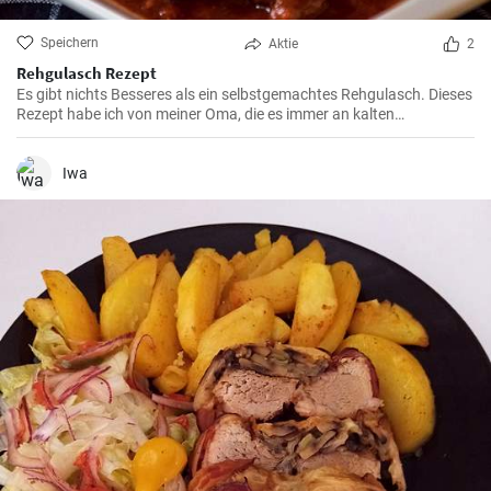
Speichern
Aktie
2
Rehgulasch Rezept
Es gibt nichts Besseres als ein selbstgemachtes Rehgulasch. Dieses
Rezept habe ich von meiner Oma, die es immer an kalten
Wintertagen zubereitet hat. Die Schönheit dieses Rezepts liegt in der
Geduld, die man beim langsamen Garen aufbringen muss, damit
sich die Gewürze perfekt entfalten können.
Iwa