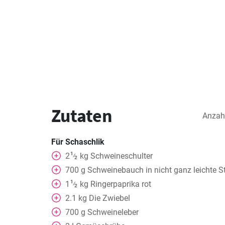
Zutaten
Anzah
Für Schaschlik
1
2
kg
Schweineschulter
⁄
2
700
g
Schweinebauch in nicht ganz leichte S
1
1
kg
Ringerpaprika rot
⁄
2
2.1
kg
Die Zwiebel
700
g
Schweineleber