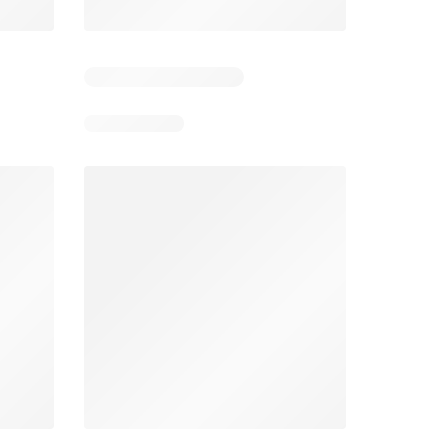
 6
Verbleibende Tage: 6
Verbleibende Tage: 6
Lidl aktionen
Denner aktionen
26
06.08.2026 - 12.08.2026
06.08.2026 - 12.08.2026