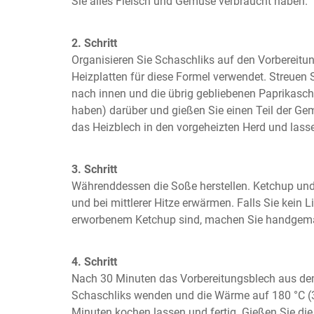
Sie alles Fleisch und Gemüse verbraucht haben.
2. Schritt
Organisieren Sie Schaschliks auf den Vorbereitun
Heizplatten für diese Formel verwendet. Streuen Si
nach innen und die übrig gebliebenen Paprikaschot
haben) darüber und gießen Sie einen Teil der Ge
das Heizblech in den vorgeheizten Herd und lass
3. Schritt
Währenddessen die Soße herstellen. Ketchup und
und bei mittlerer Hitze erwärmen. Falls Sie kein L
erworbenem Ketchup sind, machen Sie handgema
4. Schritt
Nach 30 Minuten das Vorbereitungsblech aus dem 
Schaschliks wenden und die Wärme auf 180 °C (35
Minuten kochen lassen und fertig. Gießen Sie die 