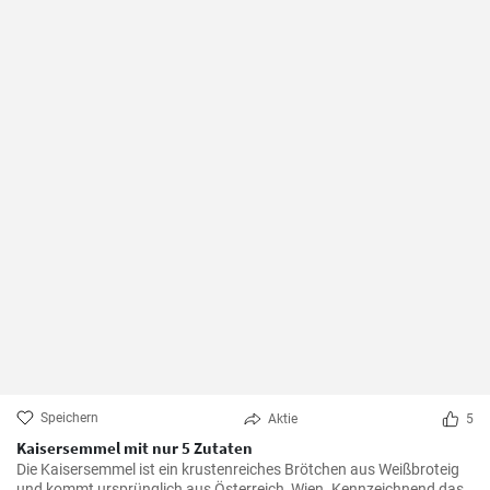
Speichern
Aktie
5
Kaisersemmel mit nur 5 Zutaten
Die Kaisersemmel ist ein krustenreiches Brötchen aus Weißbroteig
und kommt ursprünglich aus Österreich, Wien. Kennzeichnend das