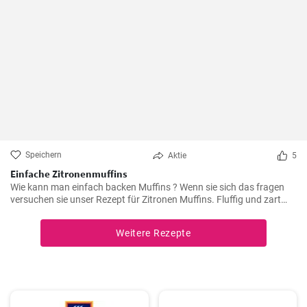
Speichern
Aktie
5
Einfache Zitronenmuffins
Wie kann man einfach backen Muffins ? Wenn sie sich das fragen
versuchen sie unser Rezept für Zitronen Muffins. Fluffig und zart
voller Zitronenaroma zergehen sie auf der Zunge - Ihre Kinder und
Gäste werden sie lieben .
Weitere Rezepte